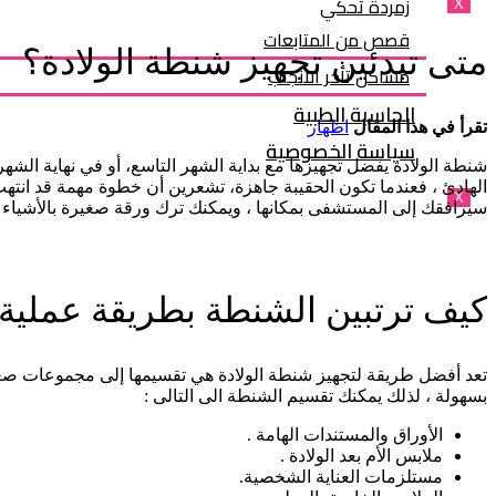
زمردة تحكي
X
قصص من المتابعات
متى تبدئين تجهيز شنطة الولادة؟
مشاكل تأخر الانجاب
الحاسبة الطبية
تقرأ في هذا المقال
اظهار
سياسة الخصوصية
شنطة الولادة يفضل تجهيزها مع بداية الشهر التاسع، أو في نهاية الشهر
الهادئ ، فعندما تكون الحقيبة جاهزة، تشعرين أن خطوة مهمة قد ان
X
سيرافقك إلى المستشفى بمكانها ، ويمكنك ترك ورقة صغيرة بالأشياء ا
كيف ترتبين الشنطة بطريقة عملية
تعد أفضل طريقة لتجهيز شنطة الولادة هي تقسيمها إلى مجموعات صغيرة
بسهولة ، لذلك يمكنك تقسيم الشنطة الى التالى :
الأوراق والمستندات الهامة .
ملابس الأم بعد الولادة .
مستلزمات العناية الشخصية.