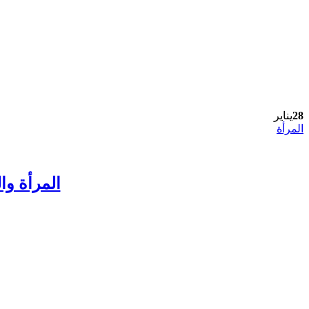
28
يناير
المرأة
المرأة وا