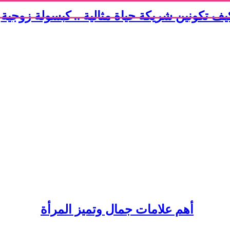
يف تكونين شريكة حياة مثالية .. كبسولة زوجية
أهم علامات جمال وتميز المرأة