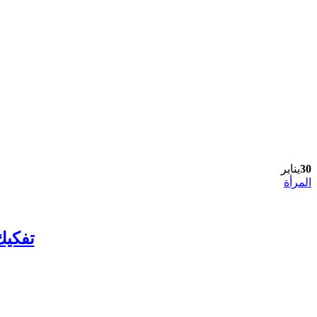
30
يناير
المرأة
تفكيك