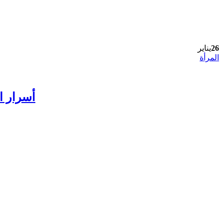
26
يناير
المرأة
أسرار ال